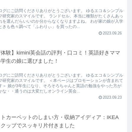
ログにご訪問くださりありがとうございます。 ゆるエコ＆シンプル
フ研究家のスマイルです。 ランドセル、本当に種類がたくさんあっ
れを選んだらいいのか分からなくなりますよね。 わが家の娘が入学
ときも色々調べて「ふわりぃ」を買ったの...
2023.09.26
体験】kimini英会話の評判・口コミ！英語好きママ
小学生の娘に選びました！
ログにご訪問くださりありがとうございます。 ゆるエコ＆シンプル
フ研究家のスマイルです。 ＜本ページはプロモーションが含まれて
す＞ 娘が3年生になり、そろそろちゃんと英語の勉強をやった方が
かな・・通うのは大変だしオンライン英会...
2023.09.23
トカーペットのしまい方・収納アイディア：IKEA
スクッブでスッキリ片付きました