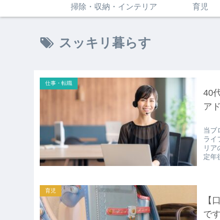
掃除・収納・インテリア
育児
スッキリ暮らす
仕事・転職
4
ア
当ブ
ライ
リア
定年
育児
【
で