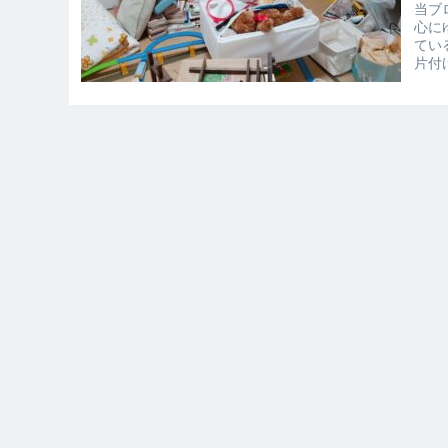
当ブ
心に
てい
片付