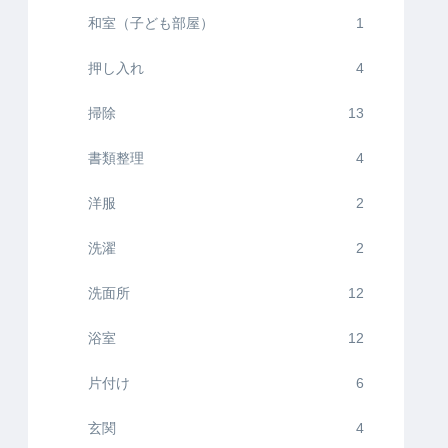
和室（子ども部屋）
1
押し入れ
4
掃除
13
書類整理
4
洋服
2
洗濯
2
洗面所
12
浴室
12
片付け
6
玄関
4