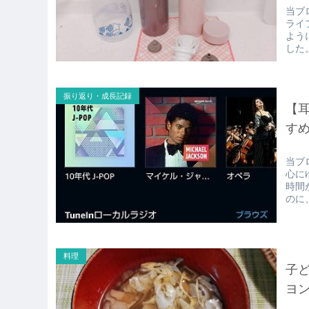
当ブ
ライ
よう
した
振り返り・成長記録
【耳
す
当ブ
心に
時間
のに
料理
子
ヨ