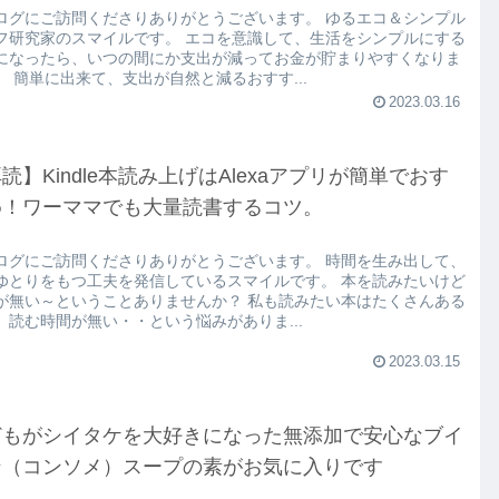
ログにご訪問くださりありがとうございます。 ゆるエコ＆シンプル
フ研究家のスマイルです。 エコを意識して、生活をシンプルにする
になったら、いつの間にか支出が減ってお金が貯まりやすくなりま
。 簡単に出来て、支出が自然と減るおすす...
2023.03.16
読】Kindle本読み上げはAlexaアプリが簡単でおす
め！ワーママでも大量読書するコツ。
ログにご訪問くださりありがとうございます。 時間を生み出して、
ゆとりをもつ工夫を発信しているスマイルです。 本を読みたいけど
が無い～ということありませんか？ 私も読みたい本はたくさんある
、読む時間が無い・・という悩みがありま...
2023.03.15
どもがシイタケを大好きになった無添加で安心なブイ
ン（コンソメ）スープの素がお気に入りです