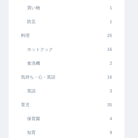
買い物
1
防災
1
料理
25
ホットクック
16
食洗機
2
気持ち・心・英語
16
英語
3
育児
35
保育園
4
知育
9