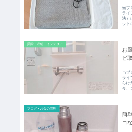
当ブ
ライ
法）
ット
掃除・収納・インテリア
お
ビ
当ブ
ライ
らけ
今、
ブログ・お金の管理
簡
コ