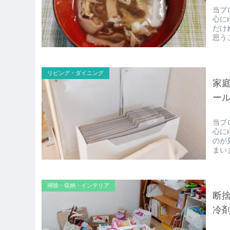
当ブ
心に
だけ
思う
リビング・ダイニング
家
ー
当ブ
心に
のが
まい
掃除・収納・インテリア
断
冷剤