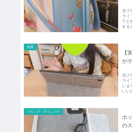
当ブ
ライ
てど
する
知育
【実
が
当ブ
ライ
いま
いい
リビング・ダイニング
ホッ
の