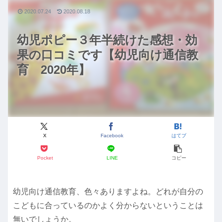
2020.07.24
2020.08.18
幼児ポピー３年半続けた感想・効
果の口コミです【幼児向け通信教
育 2020年】
X
Facebook
はてブ
Pocket
LINE
コピー
幼児向け通信教育、色々ありますよね。どれが自分の
こどもに合っているのかよく分からないということは
無いでしょうか
。