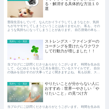
る・解消する具体的な方法１０
選
普段生活をしていて、なんだかイライラしてしまうなとか、気持
ちがモヤモヤしてしまうということはありませんか。 私も、その
ような気持ちになってしまうことがあります。 自己啓発の本も
色々読んでいるし、心理学やコーチングも学んでいるのに、自分
の気持...
ストレングス・ファインダーの
気持ち・心・英語
コーチングを受けたらワクワク
して行動力が増しました！！
当ブログにご訪問くださりありがとうございます。 時間を生み出
して、心にゆとりをもつ工夫を発信しているスマイルです。 自分
の強みを活かすのが大事ってよく聞きますよね。 私も以前、スト
レングス・ファインダーの検査を受けて、自分の強みベスト５は
知...
やりたいことが分からない人に
気持ち・心・英語
おすすめ：世界一やさしい「や
りたいこと」の見つけ方
当ブログにご訪問くださりありがとうございます。 時間を生み出