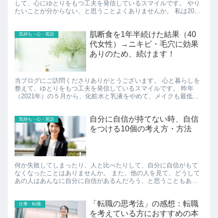
して、心にゆとりをもつ工夫を発信しているスマイルです。 やり
たいことが分からない、と思うことよくありませんか。 私は20代
～30代前半の頃、「自分のやりたいことは結局なんだろう」と...
肌断食を1年半続けた結果（40
気持ち・心・英語
代女性）→ニキビ・毛穴に効果
ありのため、続けます！
当ブログにご訪問くださりありがとうございます。 心と暮らしを
整えて、ゆとりをもつ工夫を発信しているスマイルです。 昨年
（2021年）の５月から、化粧水と乳液をやめて、メイクも最低限
にする肌断食を始めました。 始めてから1年半ほど経った今の結...
自分に自信が持てない時、自信
気持ち・心・英語
をつける10個の考え方・方法
何か失敗してしまったり、人と比べたりして、自分に自信がもて
なくなったことはありませんか。 また、他の人を見て、どうして
あの人はあんなに自分に自信があるんだろう、と思うこともあり
ませんか。 私は、これまで度々落ち込んだり、他人をうらやまし
くな...
「転職の思考法」の感想：転職
仕事・転職
を考えている方におすすめの本